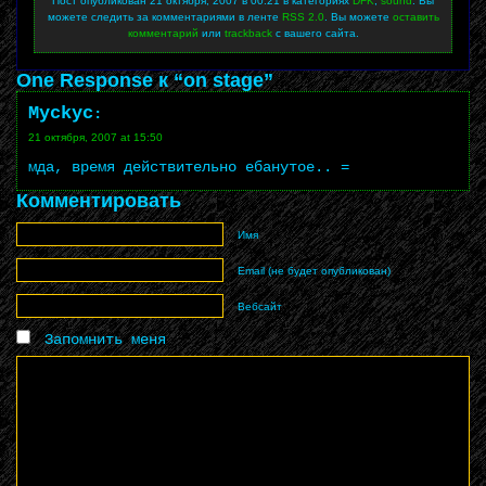
Пост опубликован 21 октября, 2007 в 00:21 в категориях
DFK
,
sound
. Вы
можете следить за комментариями в ленте
RSS 2.0
. Вы можете
оставить
комментарий
или
trackback
с вашего сайта.
One Response к “on stage”
Myckyc
:
21 октября, 2007 at 15:50
мда, время действительно ебанутое.. =
Комментировать
Имя
Email (не будет опубликован)
Вебсайт
Запомнить меня