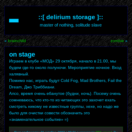
::[ delirium storage ]::
master of nothing, solitude slave
«
brainchild
zombie
»
on stage
Играем в клубе «МОД» 29 октября, начало в 21.00, мы
будем где-то около полуночи. Мероприятие ночное. Вход
халявный.
Помимо нас, играть будут Cold Fog, Mad Brothers, Fail the
Dream, Джо Триббиани.
Алсо, время очень ебанутое (будни, ночь). Посему очень
сомневаюсь, что кто-то из читающих это захочет ехать
смотреть никому не известные группы, хехе, но надо же
было для очистки совести обозначить это
«знаменательное событие» =)